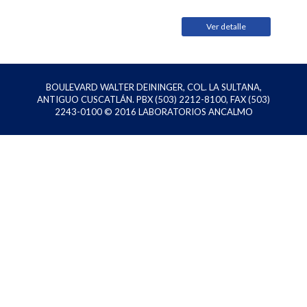
Ver detalle
BOULEVARD WALTER DEININGER, COL. LA SULTANA,
ANTIGUO CUSCATLÁN. PBX (503) 2212-8100, FAX (503)
2243-0100 © 2016
LABORATORIOS ANCALMO