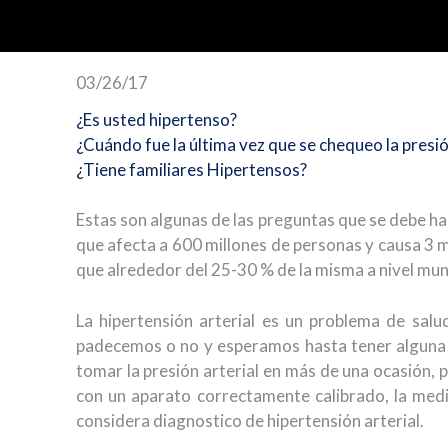
03/26/17
¿Es usted hipertenso?
¿Cuándo fue la última vez que se chequeo la presió
¿Tiene familiares Hipertensos?
Estas son algunas de las preguntas que se debe ha
que afecta a 600 millones de personas y causa 3 m
que alrededor del 25-30 % de la misma a nivel mun
La hipertensión arterial es un problema de salu
padecemos o no y esperamos hasta tener alguna 
tomar la presión arterial en más de una ocasión, 
con un aparato correctamente calibrado, la med
considera diagnostico de hipertensión arterial.