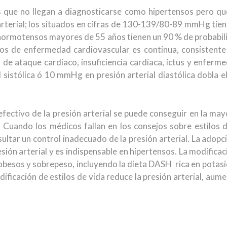
s que no llegan a diagnosticarse como hipertensos pero qu
rterial; los situados en cifras de 130-139/80-89 mmHg tien
 normotensos mayores de 55 años tienen un 90 % de probabilid
ntos de enfermedad cardiovascular es continua, consistente
ad de ataque cardíaco, insuficiencia cardíaca, ictus y enfer
sistólica ó 10 mmHg en presión arterial diastólica dobla e
ectivo de la presión arterial se puede conseguir en la may
 Cuando los médicos fallan en los consejos sobre estilos d
tar un control inadecuado de la presión arterial. La adopci
esión arterial y es indispensable en hipertensos. La modificac
obesos y sobrepeso, incluyendo la dieta DASH rica en potasio 
ficación de estilos de vida reduce la presión arterial, aume