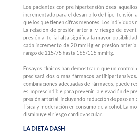
Los pacientes con pre hipertensión ósea aquello
incrementado para el desarrollo de hipertensión a
que los que tienen cifras menores. Los individuos
La relación de presión arterial y riesgo de eve
presión arterial alta significa la mayor posibilid
cada incremento de 20 mmHg en presión arterial 
rango de 115/75 hasta 185/115 mmHg.
Ensayos clínicos han demostrado que un control ef
precisará dos o más fármacos antihipertensivos.
combinaciones adecuadas de fármacos, puede resul
es imprescindible para prevenir la elevación de pr
presión arterial, incluyendo reducción de peso en 
física y moderación en consumo de alcohol. La modi
disminuye el riesgo cardiovascular.
LA DIETA DASH