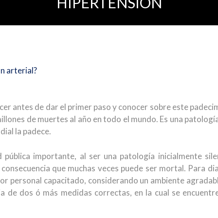
HIPERTENSIÓN
n arterial?
cer antes de dar el primer paso y conocer sobre este padec
illones de muertes al año en todo el mundo. Es una patologí
dial la padece.
d pública importante, al ser una patología inicialmente s
consecuencia que muchas veces puede ser mortal. Para dia
por personal capacitado, considerando un ambiente agradabl
ia de dos ó más medidas correctas, en la cual se encuent