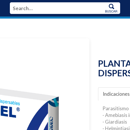
ON
PLANTA
DISPER
Indicaciones
Parasitismo 
- Amebiasis 
- Giardiasis
- Helmintias