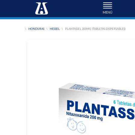
TOGGLE
NAVIGATI
\
HONDURAS
\
HESSEL
\
PLANTASSEL 200MG (TABLETAS DISPERSABLES)